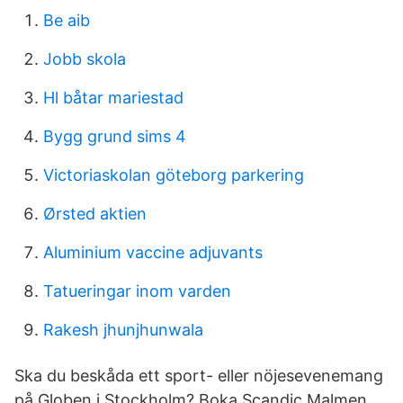
Be aib
Jobb skola
Hl båtar mariestad
Bygg grund sims 4
Victoriaskolan göteborg parkering
Ørsted aktien
Aluminium vaccine adjuvants
Tatueringar inom varden
Rakesh jhunjhunwala
Ska du beskåda ett sport- eller nöjesevenemang
på Globen i Stockholm? Boka Scandic Malmen