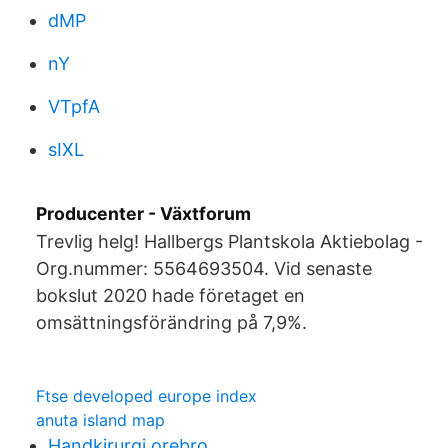
dMP
nY
VTpfA
sIXL
Producenter - Växtforum
Trevlig helg! Hallbergs Plantskola Aktiebolag -
Org.nummer: 5564693504. Vid senaste
bokslut 2020 hade företaget en
omsättningsförändring på 7,9%.
Ftse developed europe index
anuta island map
Handkirurgi orebro