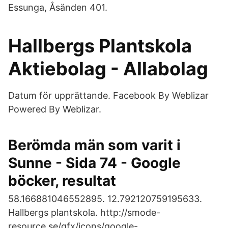
Essunga, Åsänden 401.
Hallbergs Plantskola
Aktiebolag - Allabolag
Datum för upprättande. Facebook By Weblizar
Powered By Weblizar.
Berömda män som varit i
Sunne - Sida 74 - Google
böcker, resultat
58.166881046552895. 12.792120759195633.
Hallbergs plantskola. http://smode-
resource.se/gfx/icons/google-