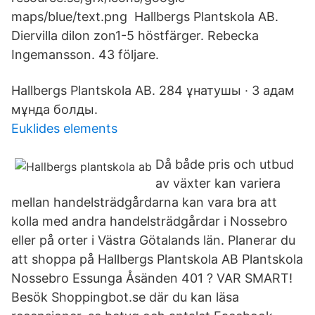
maps/blue/text.png Hallbergs Plantskola AB.
Diervilla dilon zon1-5 höstfärger. Rebecka
Ingemansson. 43 följare.
Hallbergs Plantskola AB. 284 ұнатушы · 3 адам
мұнда болды.
Euklides elements
Då både pris och utbud
av växter kan variera
mellan handelsträdgårdarna kan vara bra att
kolla med andra handelsträdgårdar i Nossebro
eller på orter i Västra Götalands län. Planerar du
att shoppa på Hallbergs Plantskola AB Plantskola
Nossebro Essunga Åsänden 401 ? VAR SMART!
Besök Shoppingbot.se där du kan läsa